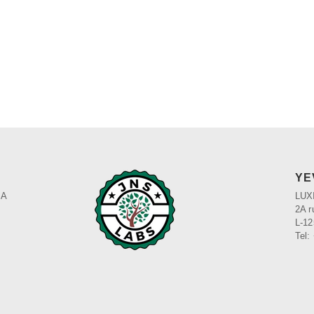
YE
MA
LUX
2A r
L-1
Tel: