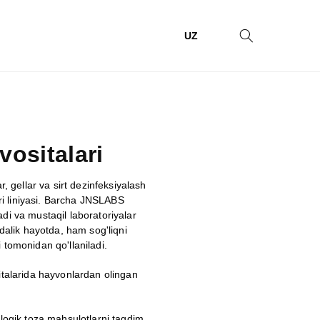
UZ
ositalari
r, gellar va sirt dezinfeksiyalash
ari liniyasi. Barcha JNSLABS
di va mustaqil laboratoriyalar
lik hayotda, ham sog'liqni
 tomonidan qo'llaniladi.
italarida hayvonlardan olingan
ologik toza mahsulotlarni taqdim