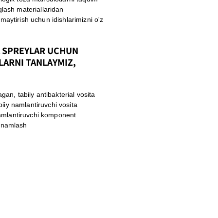
qlash materiallaridan
maytirish uchun idishlarimizni o'z
A SPREYLAR UCHUN
LARNI TANLAYMIZ,
an, tabiiy antibakterial vosita
biiy namlantiruvchi vosita
namlantiruvchi komponent
i namlash