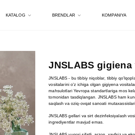
KATALOG
BRENDLAR
KOMPANIYA
JNSLABS gigiena v
JNSLABS - bu tibbiy niqoblar, tibbiy qo'lqopla
vositalarini o'z ichiga olgan gigiyena vosital
mahsulotlari Yevropa standartlariga mos kela
tomonidan tasdiqlangan. JNSLABS ham kunda
saqlash va oziq-ovqat sanoati mutaxassislari
JNSLABS gellari va sirt dezinfeksiyalash vos
ingrediyentlar mavjud emas.
JNSLABS yuqori sifatli, arzon, xavfsiz va ek