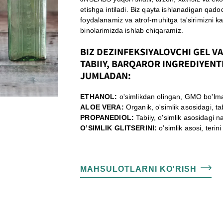
etishga intiladi. Biz qayta ishlanadigan qado
foydalanamiz va atrof-muhitga ta'sirimizni ka
binolarimizda ishlab chiqaramiz.
BIZ DEZINFEKSIYALOVCHI GEL V
TABIIY, BARQAROR INGREDIYENT
JUMLADAN:
ETHANOL:
o'simlikdan olingan, GMO bo'lmag
ALOE VERA:
Organik, o'simlik asosidagi, ta
PROPANEDIOL:
Tabiiy, o'simlik asosidagi 
O’SIMLIK GLITSERINI:
o’simlik asosi, terin
MAHSULOTLARNI KO'RISH