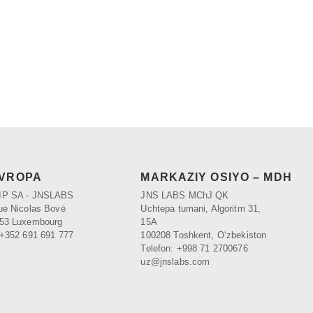
VROPA
MARKAZIY OSIYO – MDH
IP SA - JNSLABS
JNS LABS MChJ QK
ue Nicolas Bové
Uchtepa tumani, Algoritm 31,
253 Luxembourg
15A
 +352 691 691 777
100208 Toshkent, Oʻzbekiston
Telefon: +998 71 2700676
uz@jnslabs.com